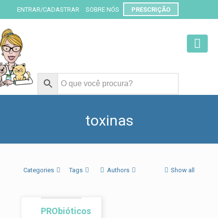
ENTRAR/CADASTRAR
SOBRE NÓS
PRESCRIÇÃO
toxinas
Categories
Tags
Authors
Show all
PRObióticos