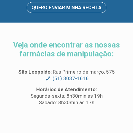
QUERO ENVIAR MINHA RECEITA
Veja onde
encontrar as
Entregas a
Veja onde encontrar as nossas
nossas
Domicílio
farmácias de manipulação
farmácias de
:
manipulação
:
Tem dúvidas sobre medicamentos manipulados?
Estamos Prontos Para Ajudar!
São Leopoldo:
Rua Primeiro de março, 575
(51) 3037-1616
São Leopoldo:
Rua
QUERO RESOLVER MINHAS DÚVIDAS
Primeiro de março, 575
Horários de Atendimento:
(51) 3037-1616
Segunda-sexta: 8h30min as 19h
Sábado: 8h30min as 17h
Horários de
Atendimento:
Segunda-sexta:
8h30min as 19h
Sábado: 8h30min as