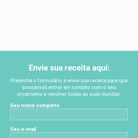
Segunda-sexta: 8h30 as
18h30
Sábado: 9h as 13h
Envie
sua
Envie sua receita aqui:
receita
Preencha o formulário e envie sua receita para que
aqui:
possamos entrar em contato com o seu
orçamento e resolver todas as suas dúvidas:
Preencha
o
Seu nome completo
formulário
e
envie
Seu e-mail
sua
receita