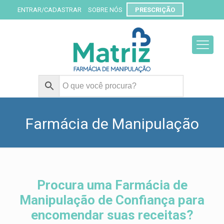
ENTRAR/CADASTRAR
SOBRE NÓS
PRESCRIÇÃO
Farmácia de Manipulação
Procura
Procura uma Farmácia de
uma
Manipulação de Confiança para
Farmácia
encomendar suas receitas?