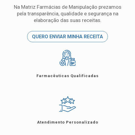
de
Na Matriz Farmácias de Manipulação prezamos
pela transparência, qualidade e segurança na
Manipulação
elaboração das suas receitas.
de
QUERO ENVIAR MINHA RECEITA
Confiança
para
encomendar
suas
Farmacêuticas Qualificadas
receitas?
Na
Matriz
Farmácias
Atendimento Personalizado
de
Manipulação