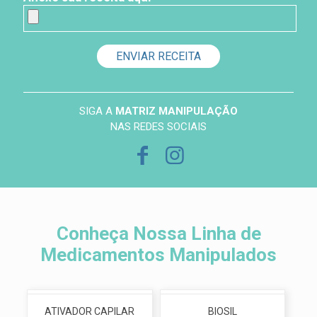
Seu
e-
mail
SIGA A
MATRIZ MANIPULAÇÃO
CPF
NAS REDES SOCIAIS
Telefone
Conheça Nossa Linha de
Endereço
Medicamentos Manipulados
Observações
ATIVADOR CAPILAR
BIOSIL