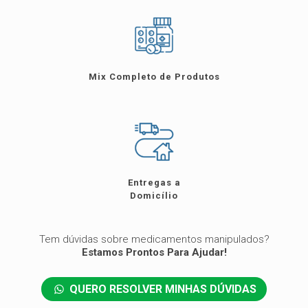
prezamos
pela
transparência,
qualidade
e
Mix Completo de Produtos
segurança
na
elaboração
das
suas
receitas.
Entregas a
QUERO
Domicílio
ENVIAR
MINHA
RECEITA
Tem dúvidas sobre medicamentos manipulados?
Estamos Prontos Para Ajudar!
QUERO RESOLVER MINHAS DÚVIDAS