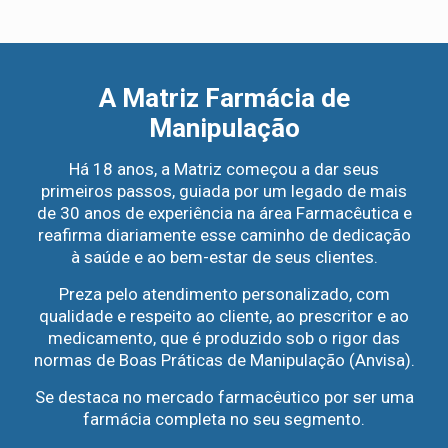
Farmacêuticas
Qualificadas
A Matriz Farmácia de
Manipulação
A Matriz Farmácia de
Manipulação
Há 22 anos, a Matriz começou a dar seus
primeiros passos, guiada por um legado de mais
Há 18 anos, a Matriz começou a dar seus
de 30 anos de experiência na área Farmacêutica e
primeiros passos, guiada por um legado de mais
reafirma diariamente esse caminho de dedicação
Atendimento
de 30 anos de experiência na área Farmacêutica e
Personalizado
à saúde e ao bem-estar de seus clientes.
reafirma diariamente esse caminho de dedicação
Preza pelo atendimento personalizado, com
à saúde e ao bem-estar de seus clientes.
qualidade e respeito ao cliente, ao prescritor e ao
Preza pelo atendimento personalizado, com
medicamento, que é produzido sob o rigor das
qualidade e respeito ao cliente, ao prescritor e ao
normas de Boas Práticas de Manipulação (Anvisa).
medicamento, que é produzido sob o rigor das
Se destaca no mercado farmacêutico por ser uma
normas de Boas Práticas de Manipulação (Anvisa).
Mix
farmácia completa no seu segmento.
Completo
Se destaca no mercado farmacêutico por ser uma
de
farmácia completa no seu segmento.
Produtos
QUERO ENVIAR MINHA RECEITA