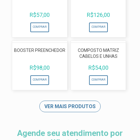
R$
57,00
R$
126,00
COMPRAR
COMPRAR
Anexe
sua
BOOSTER PREENCHEDOR
COMPOSTO MATRIZ
receita
CABELOS E UNHAS
aqui
R$
98,00
R$
54,00
COMPRAR
COMPRAR
VER MAIS PRODUTOS
SIGA
A
Agende
MATRIZ
seu
MANIPULAÇÃO
Agende seu atendimento por
atendimento
NAS