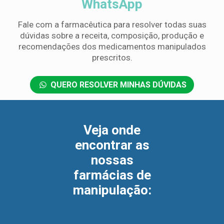
WhatsApp
REDES
por
SOCIAIS
Fale com a farmacêutica para resolver todas suas
WhatsApp
dúvidas sobre a receita, composição, produção e
recomendações dos medicamentos manipulados
Fale com a
prescritos.
farmacêutica
para
resolver
QUERO RESOLVER MINHAS DÚVIDAS
todas
suas
dúvidas
sobre a
Veja onde
receita,
encontrar as
composição,
nossas
produção
e
farmácias de
recomendações
manipulação
:
dos
medicamentos
manipulados