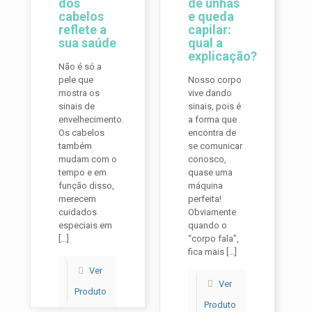
dos
de unhas
cabelos
e queda
reflete a
capilar:
sua saúde
qual a
explicação?
Não é só a
pele que
Nosso corpo
mostra os
vive dando
sinais de
sinais, pois é
envelhecimento.
a forma que
Os cabelos
encontra de
também
se comunicar
mudam com o
conosco,
tempo e em
quase uma
função disso,
máquina
merecem
perfeita!
cuidados
Obviamente
especiais em
quando o
[…]
“corpo fala”,
fica mais
[…]
Ver
Ver
Produto
Produto