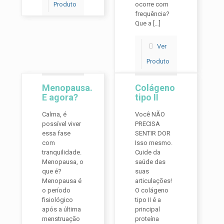
Produto
ocorre com
frequência?
Que a
[…]
Ver
Produto
Menopausa.
Colágeno
E agora?
tipo II
Calma, é
Você NÃO
possível viver
PRECISA
essa fase
SENTIR DOR
com
Isso mesmo.
tranquilidade.
Cuide da
Menopausa, o
saúde das
que é?
suas
Menopausa é
articulações!
o período
O colágeno
fisiológico
tipo II é a
após a última
principal
menstruação
proteína