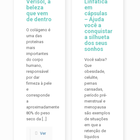
Verisol, a
Linfática
beleza
em
que vem
cápsulas
de dentro
– Ajuda
você a
O colágeno é
conquistar
uma das
a silhueta
proteínas
dos seus
mais
sonhos
importantes
do corpo
Você sabia?
humano,
Que
responsável
obesidade,
por dar
celulite,
firmeza à pele
pernas
e
cansadas,
corresponde
período pré-
a
menstrual e
aproximadamente
menopausa
80% do peso
são exemplos
seco da
[…]
de situações
em que a
retenção de
Ver
líquidos