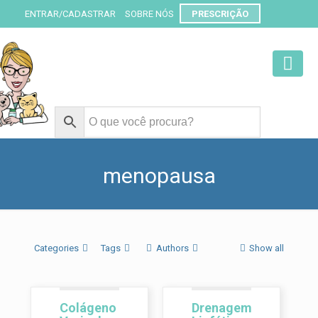
ENTRAR/CADASTRAR
SOBRE NÓS
PRESCRIÇÃO
menopausa
Categories
Tags
Authors
Show all
Colágeno
Drenagem