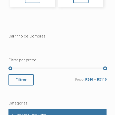
Carrinho de Compras
Filtrar por preço:
Preço
Preço
Filtrar
Preço:
R$40
—
R$110
mínimo
máximo
Categorias:
Beleza & Bem-Estar