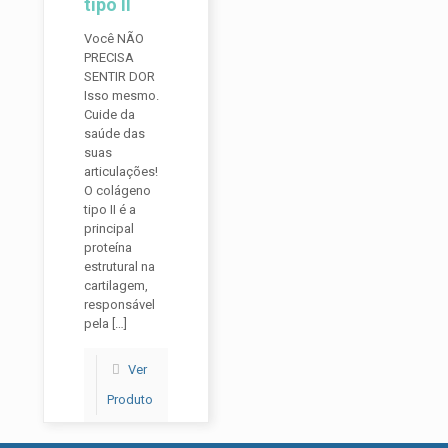
tipo II
Você NÃO
PRECISA
SENTIR DOR
Isso mesmo.
Cuide da
saúde das
suas
articulações!
O colágeno
tipo II é a
principal
proteína
estrutural na
cartilagem,
responsável
pela
[…]
Ver
Produto