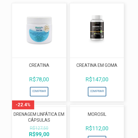
CREATINA
CREATINA EM GOMA
R$
78,00
R$
147,00
COMPRAR
COMPRAR
-22.4%
DRENAGEM LINFÁTICA EM
MOROSIL
CÁPSULAS
R$
112,00
R$
127,50
O
O
R$
99,00