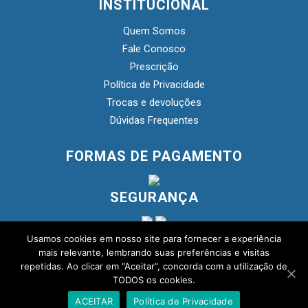
INSTITUCIONAL
Quem Somos
Fale Conosco
Prescrição
Política de Privacidade
Trocas e devoluções
Dúvidas Frequentes
FORMAS DE PAGAMENTO
SEGURANÇA
Usamos cookies em nosso site para fornecer a experiência
mais relevante, lembrando suas preferências e visitas
repetidas. Ao clicar em “Aceitar”, concorda com a utilização de
TODOS os cookies.
© Copyright 2020 |
Matriz Farmácia de Manipulação
- Loja
Virtual - CNPJ: 06.125.722/0001-59 | Todos os direitos reservados.
ACEITAR
Política de Privacidade