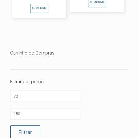
preço
preço
COMPRAR
original
atual
COMPRAR
era:
é:
R$127,50.
R$99,00.
Carrinho de Compras
Filtrar por preço:
Preço
mínimo
Preço
máximo
Filtrar