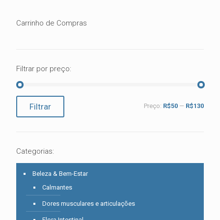
Carrinho de Compras
Filtrar por preço:
Preço
Preço
Filtrar
Preço:
R$50
—
R$130
mínimo
máximo
Categorias:
Beleza & Bem-Estar
Calmantes
Dores musculares e articulações
Flora Intestinal