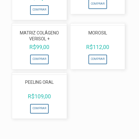
preço
preço
COMPRAR
original
atual
COMPRAR
era:
é:
R$127,50.
R$99,00.
MATRIZ COLÁGENO
MOROSIL
VERISOL +
R$
99,00
R$
112,00
COMPRAR
COMPRAR
PEELING ORAL
R$
109,00
COMPRAR