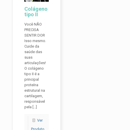
Colágeno
tipo II
Você NÃO
PRECISA
SENTIR DOR
Isso mesmo.
Cuide da
saúde das
suas
articulações!
O colágeno
tipo II é a
principal
proteína
estrutural na
cartilagem,
responsável
pela
[…]
Ver
Produto