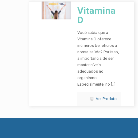
Vitamina
D
Você sabia que a
Vitamina D oferece
inúmeros benefícios à
nossa saúde? Por isso,
a importância de ser
manter níveis
adequados no
organismo. ​
Especialmente, no
[…]
Ver Produto