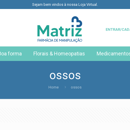
Sejam bem vindos à nossa Loja Virtual.
ENTRAR/CAD
Boa forma
Florais & Homeopatias
Medicamento
ossos
Home
ossos