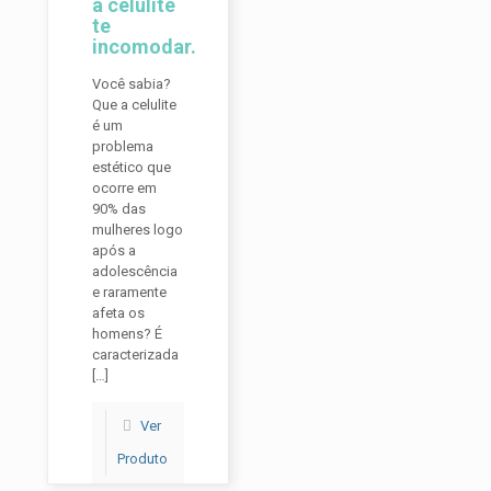
a celulite
te
incomodar.
Você sabia?
Que a celulite
é um
problema
estético que
ocorre em
90% das
mulheres logo
após a
adolescência
e raramente
afeta os
homens? É
caracterizada
[…]
Ver
Produto