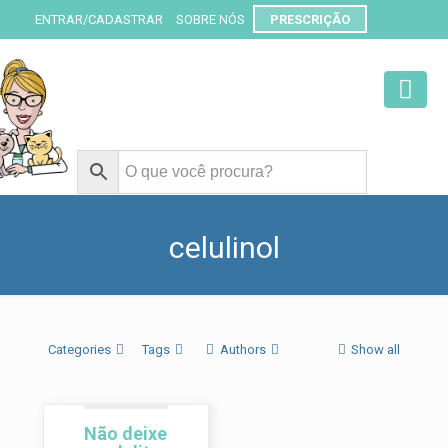
ENTRAR/CADASTRAR
SOBRE NÓS
PRESCRIÇÃO
celulinol
Categories
Tags
Authors
Show all
Não deixe