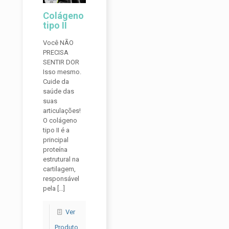
Colágeno
tipo II
Você NÃO
PRECISA
SENTIR DOR
Isso mesmo.
Cuide da
saúde das
suas
articulações!
O colágeno
tipo II é a
principal
proteína
estrutural na
cartilagem,
responsável
pela
[…]
Ver
Produto