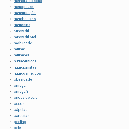
melhora do sono
menopausa
menstruação
metabolismo
metionina
Minoxidil
minoxidil oral
mobiidade
mulher
mulheres
nutracêuticos
nutricionistas
nutricosméticos
obesidade
ômega
ômega 3
ondas de calor
ossos
pápulas
parcerias
peeling
pele