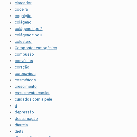
clareador
coceira
cognição
colágeno
colágeno tipo 2
colágeno tipo II
colesterol
Composto termogênico
compusão
convênios
coração
coronavírus
cosméticos
crescimento
crescimento capilar
cuidados com a pele
d
depressão
descamação
diarreia
dieta