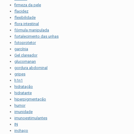
firmeza da pele
flacidez
flexibilidade
flora intestinal
fórmula manipulada
fortalecimento das unhas
fotoprotetor
garcínia
Gel clareador
glucomanan
gordura abdominal
gripes
h1n1
hidratação
hidratante
hiperpigmentação
humor
imunidade
imunoestimulantes
IN
inchaço