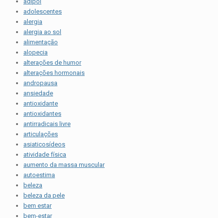
adipol
adolescentes
alergia
alergia ao sol
alimentação
alopecia
alterações de humor
alterações hormonais
andropausa
ansiedade
antioxidante
antioxidantes
antirradicais livre
articulações
asiaticosídeos
atividade física
aumento da massa muscular
autoestima
beleza
beleza da pele
bem estar
bem-estar