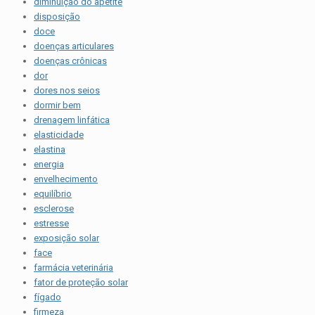
diminuição do apetite
disposição
doce
doenças articulares
doenças crônicas
dor
dores nos seios
dormir bem
drenagem linfática
elasticidade
elastina
energia
envelhecimento
equilíbrio
esclerose
estresse
exposição solar
face
farmácia veterinária
fator de proteção solar
fígado
firmeza