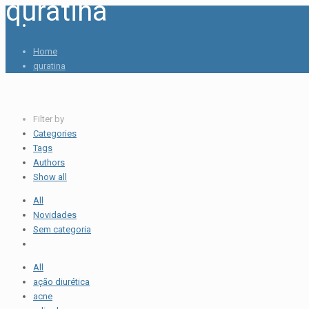
quratina
Home
quratina
Filter by
Categories
Tags
Authors
Show all
All
Novidades
Sem categoria
All
ação diurética
acne