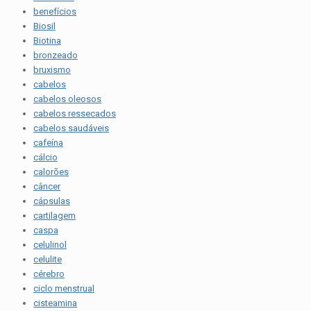
benefícios
Biosil
Biotina
bronzeado
bruxismo
cabelos
cabelos oleosos
cabelos ressecados
cabelos saudáveis
cafeína
cálcio
calorões
câncer
cápsulas
cartilagem
caspa
celulinol
celulite
cérebro
ciclo menstrual
cisteamina