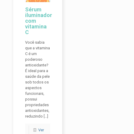
Sérum
iluminador
com
vitamina
C
Você sabia
que a vitamina
C é um
poderoso
antioxidante?
É ideal para a
saúde da pele
sob todos os
aspectos
funcionais,
possui
propriedades
antioxidantes,
reduzindo
[…]
Ver