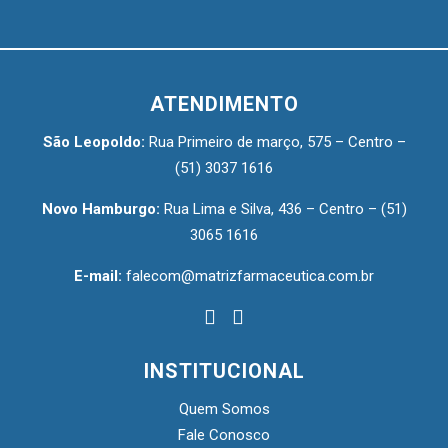
O que é o Ômega 3? O ômega 3 é classificado como um
tipo de gordura polinsaturada (gordura saudável), que tem
em sua composição os ácidos
[…]
ATENDIMENTO
São Leopoldo:
Rua Primeiro de março, 575 – Centro –
(51) 3037 1616
Novo Hamburgo:
Rua Lima e Silva, 436 – Centro –
(51)
3065 1616
E-mail:
falecom@matrizfarmaceutica.com.br
INSTITUCIONAL
Dê adeus ao sedentarismo: resgate
Quem Somos
sua qualidade de vida
Fale Conosco