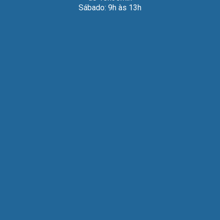
Sábado: 9h às 13h
saber + sobre esta linda história! Ajude a AMA – NH –
Associação de
[…]
Tudo o que você precisa saber sobre
o Ômega 3