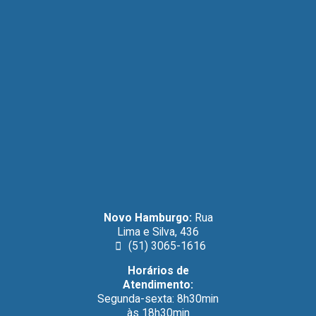
O que é e por que faz diferença na saúde do seu Pet A
Licença Vet é a autorização oficial que permite que uma
Farmácia de
[…]
Novo Hamburgo:
Rua
Lima e Silva, 436
(51) 3065-1616
Horários de
Atendimento:
Junte-se a Nós! Ajude a AMA-NH
Segunda-sexta: 8h30min
às 18h30min
AMA – NH – Associação de Pais e amigos do Autista Vem