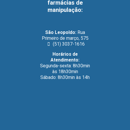
farmácias de
Minoxidil Oral Manipulado na Matriz Farmácia de
Manipulação: Tratamento seguro e personalizado contra a
manipulação
:
queda de cabelo O que é Minoxidil Oral e para que serve?
[…]
São Leopoldo:
Rua
Primeiro de março, 575
(51) 3037-1616
Horários de
Atendimento:
Segunda-sexta: 8h30min
às 18h30min
Sábado: 8h30min às 14h
Licença Vet