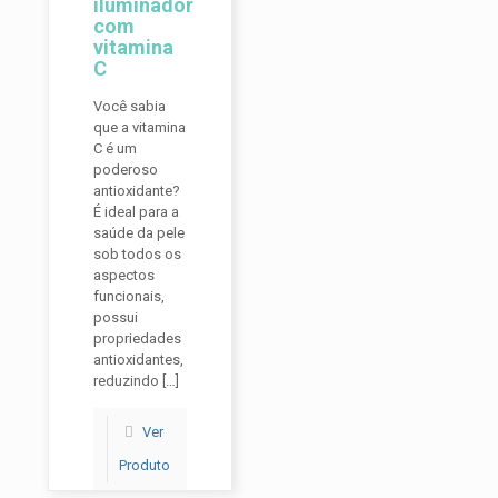
iluminador
com
vitamina
C
Você sabia
que a vitamina
C é um
poderoso
antioxidante?
É ideal para a
saúde da pele
sob todos os
aspectos
funcionais,
possui
propriedades
antioxidantes,
reduzindo
[…]
Ver
Produto