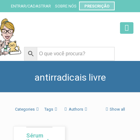
ENTRAR/CADASTRAR
SOBRE NÓS
PRESCRIÇÃO
antirradicais livre
Categories
Tags
Authors
Show all
Sérum