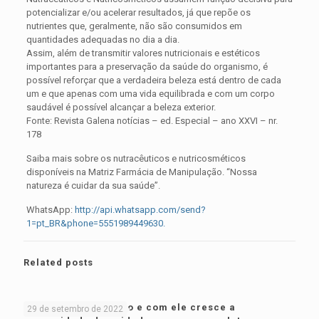
potencializar e/ou acelerar resultados, já que repõe os
nutrientes que, geralmente, não são consumidos em
quantidades adequadas no dia a dia.
Assim, além de transmitir valores nutricionais e estéticos
importantes para a preservação da saúde do organismo, é
possível reforçar que a verdadeira beleza está dentro de cada
um e que apenas com uma vida equilibrada e com um corpo
saudável é possível alcançar a beleza exterior.
Fonte: Revista Galena notícias – ed. Especial – ano XXVI – nr.
178
Saiba mais sobre os nutracêuticos e nutricosméticos
disponíveis na Matriz Farmácia de Manipulação. “Nossa
natureza é cuidar da sua saúde”.
WhatsApp:
http://api.whatsapp.com/send?
1=pt_BR&phone=5551989449630.
Related posts
O calor está voltando e com ele cresce a
29 de setembro de 2022