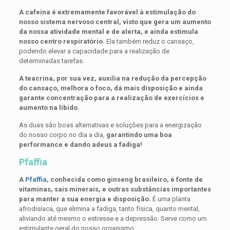
A cafeína é extremamente favorável à estimulação do
nosso sistema nervoso central, visto que gera um aumento
da nossa atividade mental e de alerta, e ainda estimula
nosso centro respiratório.
Ela também reduz o cansaço,
podendo elevar a capacidade para a realização de
determinadas tarefas.
A teacrina, por sua vez, auxilia na redução da percepção
do cansaço, melhora o foco, dá mais disposição e ainda
garante concentração para a realização de exercícios e
aumento na libido.
As duas são boas alternativas e soluções para a energização
do nosso corpo no dia a dia,
garantindo uma boa
performance e dando adeus a fadiga!
Pfaffia
A
Pfaffia
, conhecida como ginseng brasileiro, é fonte de
vitaminas, sais minerais, e outras substâncias importantes
para manter a sua energia e disposição.
É uma planta
afrodisíaca, que elimina a fadiga, tanto física, quanto mental,
aliviando até mesmo o estresse e a depressão. Serve como um
estimulante geral do nosso organismo.