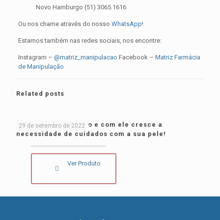
Novo Hamburgo (51) 3065.1616
Ou nos chame através do nosso
WhatsApp
!
Estamos também nas redes sociais, nos encontre:
Instagram –
@matriz_manipulacao
Facebook –
Matriz Farmácia
de Manipulação
Related posts
O calor está voltando e com ele cresce a
29 de setembro de 2022
necessidade de cuidados com a sua pele!
Ver Produto