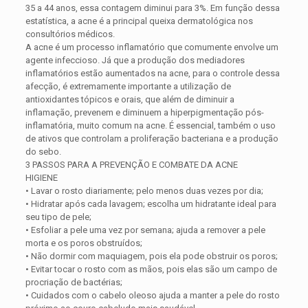
35 a 44 anos, essa contagem diminui para 3%. Em função dessa
estatística, a acne é a principal queixa dermatológica nos
consultórios médicos.
A acne é um processo inflamatório que comumente envolve um
agente infeccioso. Já que a produção dos mediadores
inflamatórios estão aumentados na acne, para o controle dessa
afecção, é extremamente importante a utilização de
antioxidantes tópicos e orais, que além de diminuir a
inflamação, prevenem e diminuem a hiperpigmentação pós-
inflamatória, muito comum na acne. É essencial, também o uso
de ativos que controlam a proliferação bacteriana e a produção
do sebo.
3 PASSOS PARA A PREVENÇÃO E COMBATE DA ACNE
HIGIENE
• Lavar o rosto diariamente; pelo menos duas vezes por dia;
• Hidratar após cada lavagem; escolha um hidratante ideal para
seu tipo de pele;
• Esfoliar a pele uma vez por semana; ajuda a remover a pele
morta e os poros obstruídos;
• Não dormir com maquiagem, pois ela pode obstruir os poros;
• Evitar tocar o rosto com as mãos, pois elas são um campo de
procriação de bactérias;
• Cuidados com o cabelo oleoso ajuda a manter a pele do rosto