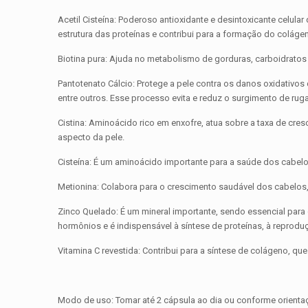
Acetil Cisteína: Poderoso antioxidante e desintoxicante celula
estrutura das proteínas e contribui para a formação do colág
Biotina pura: Ajuda no metabolismo de gorduras, carboidratos
Pantotenato Cálcio: Protege a pele contra os danos oxidativo
entre outros. Esse processo evita e reduz o surgimento de ruga
Cistina: Aminoácido rico em enxofre, atua sobre a taxa de cresc
aspecto da pele.
Cisteína: É um aminoácido importante para a saúde dos cabelos
Metionina: Colabora para o crescimento saudável dos cabelos
Zinco Quelado: É um mineral importante, sendo essencial par
hormônios e é indispensável à síntese de proteínas, à reprod
Vitamina C revestida: Contribui para a síntese de colágeno, q
Modo de uso: Tomar até 2 cápsula ao dia ou conforme orienta