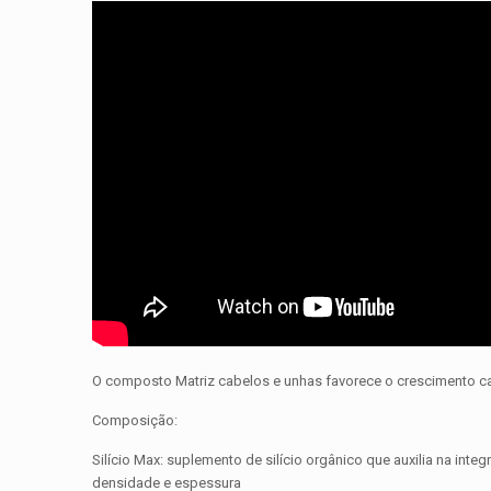
O composto Matriz cabelos e unhas favorece o crescimento capi
Composição:
Silício Max: suplemento de silício orgânico que auxilia na int
densidade e espessura