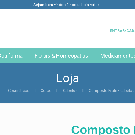
Sejam bem vindos à nossa Loja Virtual.
ENTRAR/CAD
Boa forma
Florais & Homeopatias
Medicamento
Loja
Cosméticos
Corpo
Cabelos
Composto Matriz cabelos
Composto M