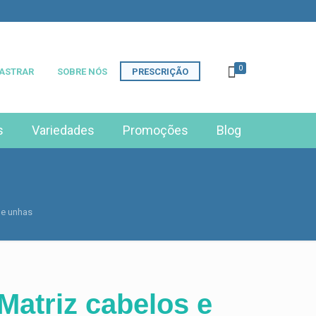
0
ASTRAR
SOBRE NÓS
PRESCRIÇÃO
s
Variedades
Promoções
Blog
 e unhas
atriz cabelos e