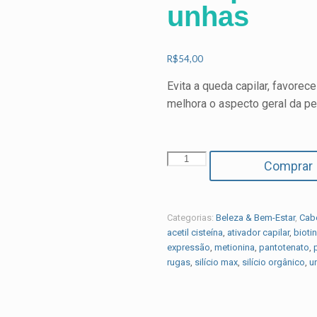
unhas
R$
54,00
Evita a queda capilar, favorec
melhora o aspecto geral da pe
Composto
Comprar
Matriz
cabelos
e
unhas
Categorias:
Beleza & Bem-Estar
,
Cab
quantidade
acetil cisteína
,
ativador capilar
,
bioti
expressão
,
metionina
,
pantotenato
,
rugas
,
silício max
,
silício orgânico
,
u