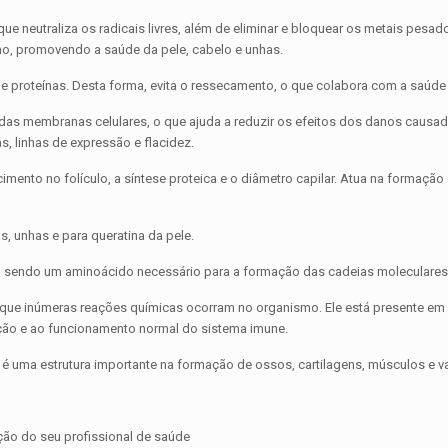
r que neutraliza os radicais livres, além de eliminar e bloquear os metais pes
eno, promovendo a saúde da pele, cabelo e unhas.
 e proteínas. Desta forma, evita o ressecamento, o que colabora com a saú
s das membranas celulares, o que ajuda a reduzir os efeitos dos danos causad
s, linhas de expressão e flacidez.
imento no folículo, a síntese proteica e o diâmetro capilar. Atua na formação 
, unhas e para queratina da pele.
, sendo um aminoácido necessário para a formação das cadeias moleculares 
a que inúmeras reações químicas ocorram no organismo. Ele está presente em
ução e ao funcionamento normal do sistema imune.
ue é uma estrutura importante na formação de ossos, cartilagens, músculos e 
ção do seu profissional de saúde