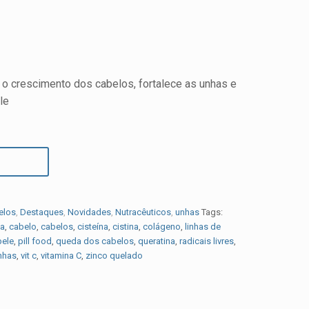
e o crescimento dos cabelos, fortalece as unhas e
le
elos
,
Destaques
,
Novidades
,
Nutracêuticos
,
unhas
Tags:
na
,
cabelo
,
cabelos
,
cisteína
,
cistina
,
colágeno
,
linhas de
pele
,
pill food
,
queda dos cabelos
,
queratina
,
radicais livres
,
nhas
,
vit c
,
vitamina C
,
zinco quelado