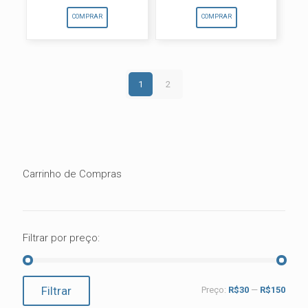
COMPRAR
COMPRAR
1
2
Carrinho de Compras
Filtrar por preço:
Preço
Preço
Filtrar
Preço:
R$30
—
R$150
mínimo
máximo