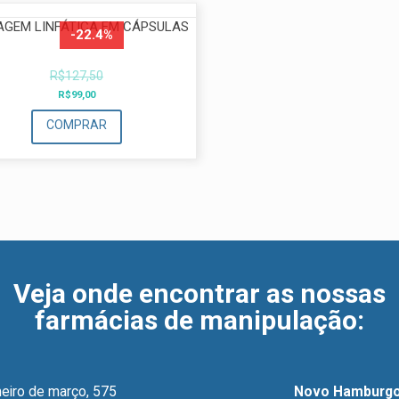
AGEM LINFÁTICA EM CÁPSULAS
-22.4%
R$
127,50
O
O
R$
99,00
preço
preço
COMPRAR
original
atual
era:
é:
R$127,50.
R$99,00.
Veja onde encontrar as nossas
farmácias de manipulação
:
eiro de março, 575
Novo Hamburgo