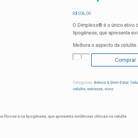
R$
106,00
O Dimpless® é o único ativo d
lipogênese, que apresenta evid
Melhora o aspecto da celulite.
Dimpless
Comprar
quantidade
Categorias:
Beleza & Bem-Estar
,
Celu
celulite
,
estresse
,
sono
 fibrose e na lipogênese, que apresenta evidências clínicas na celulite