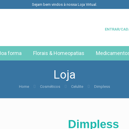
Sejam bem vindos à nossa Loja Virtual.
ENTRAR/CAD
Boa forma
Florais & Homeopatias
Medicamento
Loja
Home
Cosméticos
Celulite
Dimpless
Dimpless