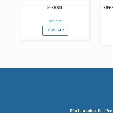
MOROSIL
DREN
R$
112,00
COMPRAR
São Leopoldo:
Rua Prim