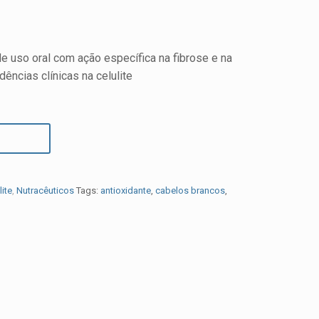
e uso oral com ação específica na fibrose e na
ências clínicas na celulite
lite
,
Nutracêuticos
Tags:
antioxidante
,
cabelos brancos
,