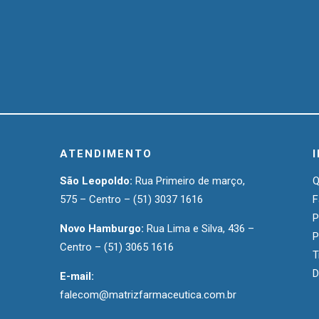
ATENDIMENTO
São Leopoldo:
Rua Primeiro de março,
575 – Centro –
(51) 3037 1616
F
P
Novo Hamburgo:
Rua Lima e Silva, 436 –
P
Centro –
(51) 3065 1616
T
D
E-mail:
falecom@matrizfarmaceutica.com.br