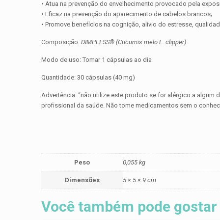
• Atua na prevenção do envelhecimento provocado pela exposi
• Eficaz na prevenção do aparecimento de cabelos brancos;
• Promove benefícios na cognição, alívio do estresse, qualida
Composição:
DIMPLESS® (Cucumis melo L. clipper)
Modo de uso: Tomar 1 cápsulas ao dia
Quantidade: 30 cápsulas (40 mg)
Advertência: “não utilize este produto se for alérgico a algu
profissional da saúde. Não tome medicamentos sem o conhec
Peso
0,055 kg
Dimensões
5 × 5 × 9 cm
Você também pode gostar