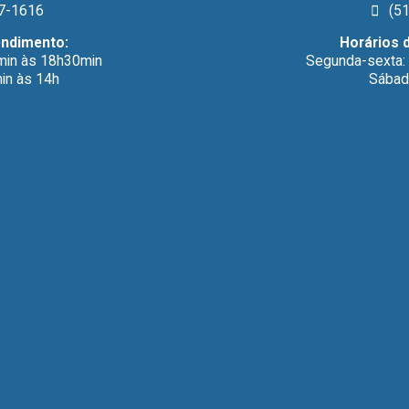
7-1616
(51
endimento:
Horários 
min às 18h30min
Segunda-sexta:
in às 14h
Sábad