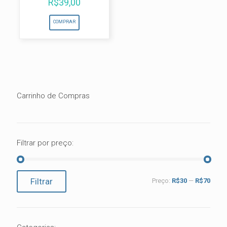
R$
39,00
COMPRAR
Carrinho de Compras
Filtrar por preço:
Preço
Preço
Filtrar
Preço:
R$30
—
R$70
mínimo
máximo