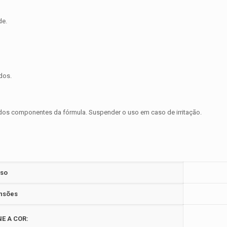
de.
dos.
m dos componentes da fórmula. Suspender o uso em caso de irritação.
so
nsões
E A COR: