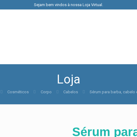
Sejam bem vindos à nossa Loja Virtual.
Loja
Cosméticos
Corpo
Cabelos
Sérum para barba, cabelo 
Sérum para