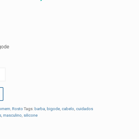
igode
omem
,
Rosto
Tags:
barba
,
bigode
,
cabelo
,
cuidados
s
,
masculino
,
silicone