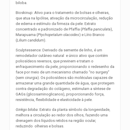
biloba.
Bioskinup: Ativo para o tratamento de bolsas e olheiras,
que atua na lipólise, ativação da microcirculação, redução
de edema e estímulo da firmeza da pele. Extrato
concentrado e padronizado de Pfaffia (
Pfaffia paniculata
),
Marapuama (
Ptychopetalum olacoides
) e Lírio Branco
(
Lilium candidum
).
Sculptessence: Derivado da semente de linho, é um
remodelador cutâneo natural e único ativo que contém
poliosídeos reversos, que previnem e tratam o
enfraquecimento da pele, proporcionando o redesenho da
face por meio de um mecanismo chamado “no surgery”
(sem cirurgia). Os poliosídeos são moléculas capazes de
armazenar uma grande quantidade de água, que protegem
contra degradação do colágeno, estimulam a síntese de
GAGs (glicosaminoglicanos), proporcionando força,
resistência, flexibilidade e elasticidade à pele.
Ginkgo biloba
: Extrato da planta símbolo da longevidade,
melhora a circulação ao redor dos olhos, fazendo uma
drenagem dos líquidos retidos na região ocular,
reduzindo olheiras e bolsas.