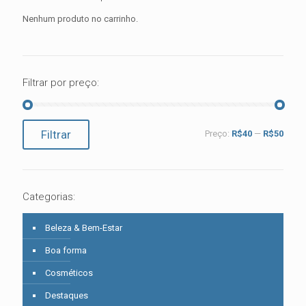
Nenhum produto no carrinho.
Filtrar por preço:
Preço
Preço
Filtrar
Preço:
R$40
—
R$50
mínimo
máximo
Categorias:
Beleza & Bem-Estar
Boa forma
Cosméticos
Destaques