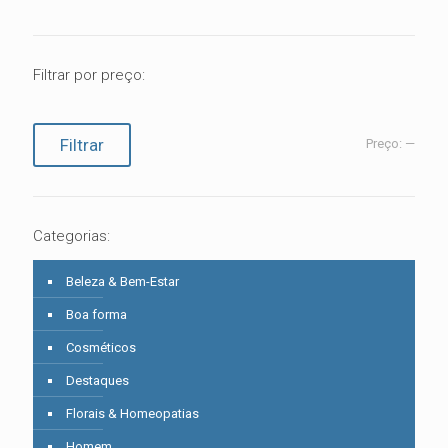
Filtrar por preço:
Preço
Preço
Filtrar
Preço:
—
mínimo
máximo
Categorias:
Beleza & Bem-Estar
Boa forma
Cosméticos
Destaques
Florais & Homeopatias
Homem