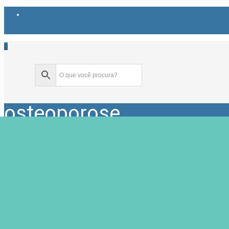
0
osteoporose
Home
Produtos marcados com a tag “osteoporose”
Showing all 3 results