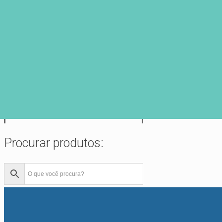
Recém adicionados:
Porta comprimidos azul marinho
R$
115,00
Porta comprimidos vermelho
R$
115,00
Porta comprimidos castanho
R$
115,00
Procurar produtos: