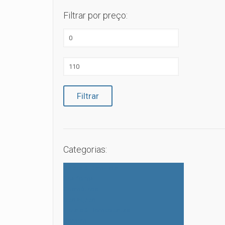
Filtrar por preço:
Preço
mínimo
Preço
máximo
Filtrar
Categorias:
Beleza & Bem-Estar
Boa forma
Cosméticos
Destaques
Florais & Homeopatias
Homem