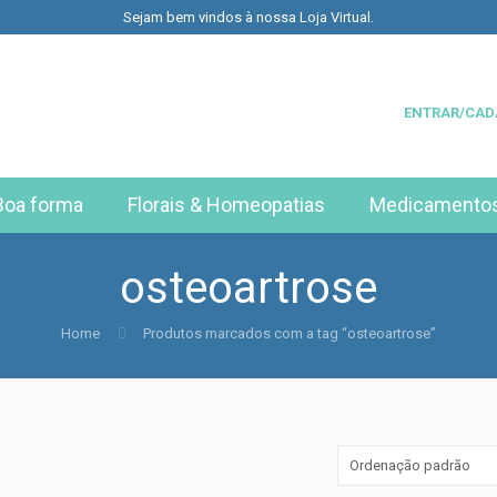
Sejam bem vindos à nossa Loja Virtual.
ENTRAR/CAD
Boa forma
Florais & Homeopatias
Medicamento
osteoartrose
Home
Produtos marcados com a tag “osteoartrose”