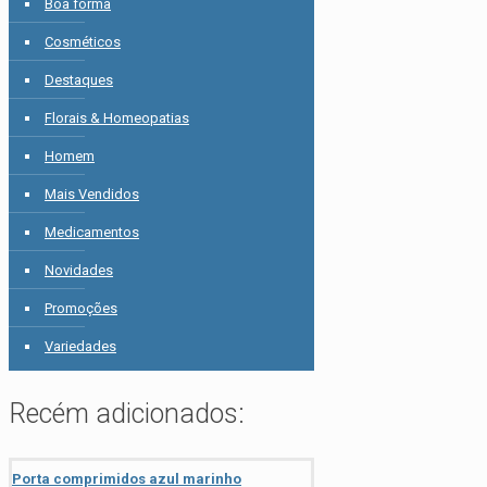
Boa forma
Cosméticos
Destaques
Florais & Homeopatias
Homem
Mais Vendidos
Medicamentos
Novidades
Promoções
Variedades
Recém adicionados:
Porta comprimidos azul marinho