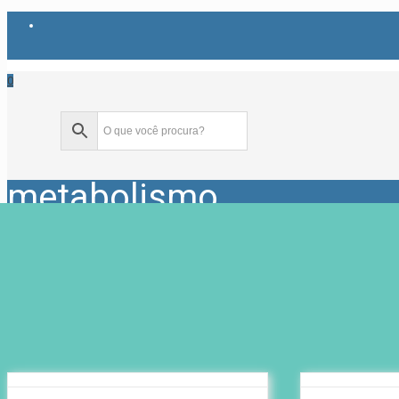
0
metabolismo
Home
Produtos marcados com a tag “metabolismo”
Showing all 4 results