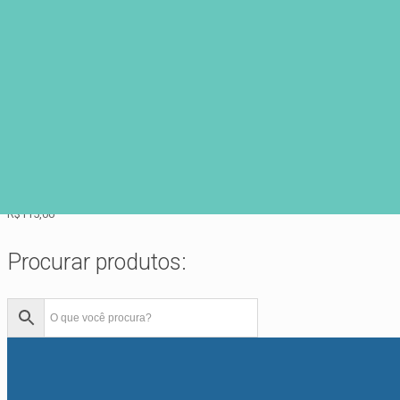
Variedades
Recém adicionados:
Porta comprimidos azul marinho
R$
115,00
Porta comprimidos vermelho
R$
115,00
Porta comprimidos castanho
R$
115,00
Procurar produtos: