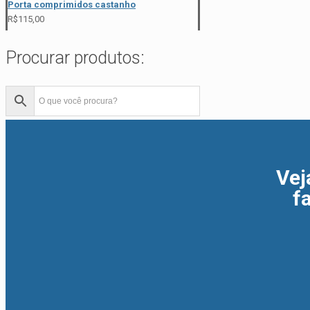
Porta comprimidos castanho
R$
115,00
Procurar produtos:
Vej
f