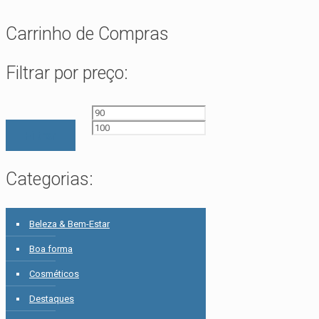
Carrinho de Compras
Filtrar por preço:
Preço
Preço
mínimo
máximo
Filtrar
Categorias:
Beleza & Bem-Estar
Boa forma
Cosméticos
Destaques