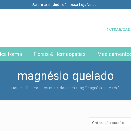
Sejam bem vindos à nossa Loja Virtual.
ENTRAR/CAD
Boa forma
Florais & Homeopatias
Medicamento
magnésio quelado
Home
Produtos marcados com a tag “magnésio quelado”