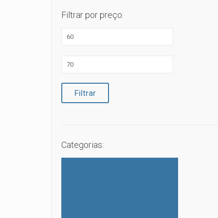
Filtrar por preço:
Preço
mínimo
Preço
máximo
Filtrar
Categorias:
Beleza & Bem-Estar
Boa forma
Cosméticos
Destaques
Florais & Homeopatias
Homem