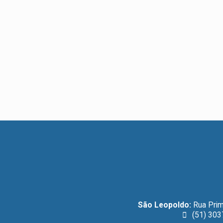
São Leopoldo:
Rua Prim
(51) 303