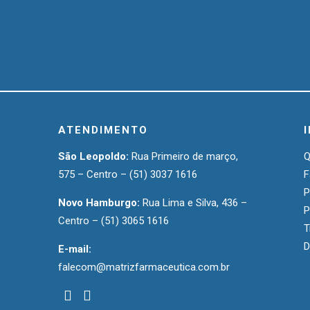
ATENDIMENTO
São Leopoldo:
Rua Primeiro de março,
575 – Centro –
(51) 3037 1616
F
P
Novo Hamburgo:
Rua Lima e Silva, 436 –
P
Centro –
(51) 3065 1616
T
D
E-mail:
falecom@matrizfarmaceutica.com.br