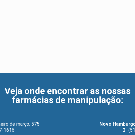
Veja onde encontrar as nossas
farmácias de manipulação
:
eiro de março, 575
Novo Hamburgo
7-1616
(51