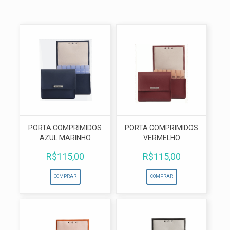
PARCELE AS COMPRAS
NOS CARTÕES DE CRÉDITO
AMBIENTE SEGURO
SEUS DADOS PROTEGIDOS
QUALIDADE
PORTA COMPRIMIDOS
PORTA COMPRIMIDOS
SATISFAÇÃO GARANTIDA
AZUL MARINHO
VERMELHO
R$
115,00
R$
115,00
COMPRAR
COMPRAR