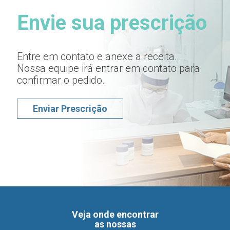
não
não
Envie sua prescrição
apenas
apenas
Enviar Prescrição
vender
vender
produtos.
produtos.
Muito
Muito
Entre em contato e anexe a receita.
Nossa equipe irá entrar em contato para
obrigada!
obrigada!
confirmar o pedido.
Rochele
Rochele
Enviar Prescrição
Prass
Prass
Veja onde encontrar
as nossas