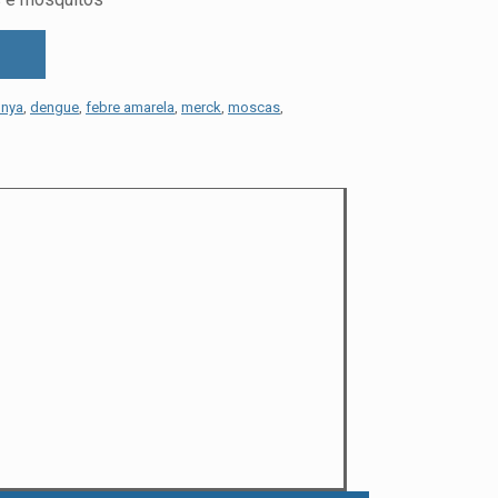
unya
,
dengue
,
febre amarela
,
merck
,
moscas
,