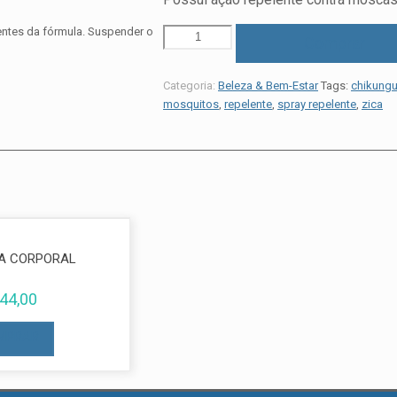
entes da fórmula. Suspender o
Comprar
Categoria:
Beleza & Bem-Estar
Tags:
chikung
mosquitos
,
repelente
,
spray repelente
,
zica
A CORPORAL
44,00
MPRAR