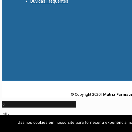
Dúvidas Frequentes
© Copyright 2020 |
Matriz Farmác
0
//]]>
Usamos cookies em nosso site para fornecer a experiência mai