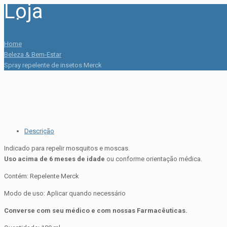
Loja
Home
Beleza & Bem-Estar
Spray repelente de insetos Merck
Descrição
Indicado para repelir mosquitos e moscas.
Uso acima de 6 meses de idade
ou conforme orientação médica.
Contém: Repelente Merck
Modo de uso: Aplicar quando necessário
Converse com seu médico e com nossas Farmacêuticas.