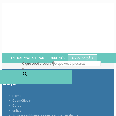
Sejam bem vindos à nossa Loja Virtual.
ENTRAR/CADASTRAR
SOBRE NÓS
PRESCRIÇÃO
0
O que você procura?
×
Loja
Home
Cosméticos
Corpo
unhas
Solução antifúngica com óleo de melaleuca