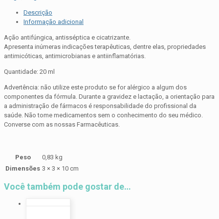
melaleuca
quantidade
Descrição
Informação adicional
Ação antifúngica, antisséptica e cicatrizante.
Apresenta inúmeras indicações terapêuticas, dentre elas, propriedades
antimicóticas, antimicrobianas e antiinflamatórias.
Quantidade: 20 ml
Advertência: não utilize este produto se for alérgico a algum dos
componentes da fórmula. Durante a gravidez e lactação, a orientação para
a administração de fármacos é responsabilidade do profissional da
saúde. Não tome medicamentos sem o conhecimento do seu médico.
Converse com as nossas Farmacêuticas.
Peso
0,83 kg
Dimensões
3 × 3 × 10 cm
Você também pode gostar de…