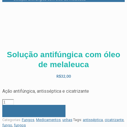
Solução antifúngica com óleo
de melaleuca
R$
32,00
Ação antifúngica, antisséptica e cicatrizante
Solução
antifúngica
Comprar
com
óleo
Categorias:
Fungos
,
Medicamentos
,
unhas
Tags:
antisséptica
,
cicatrizante
,
de
fungo
,
fungos