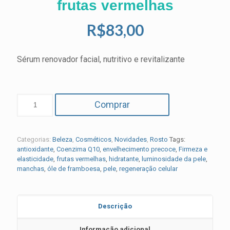
frutas vermelhas
R$
83,00
Sérum renovador facial, nutritivo e revitalizante
Comprar
Categorias:
Beleza
,
Cosméticos
,
Novidades
,
Rosto
Tags:
antioxidante
,
Coenzima Q10
,
envelhecimento precoce
,
Firmeza e
elasticidade
,
frutas vermelhas
,
hidratante
,
luminosidade da pele
,
manchas
,
óle de framboesa
,
pele
,
regeneração celular
Descrição
Informação adicional