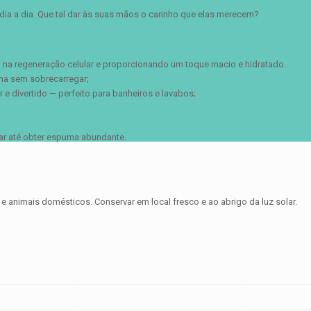
ia a dia. Que tal dar às suas mãos o carinho que elas merecem?
o na regeneração celular e proporcionando um toque macio e hidratado.
ma sem sobrecarregar;
 e divertido — perfeito para banheiros e lavabos;
r até obter espuma abundante.
e animais domésticos. Conservar em local fresco e ao abrigo da luz solar.