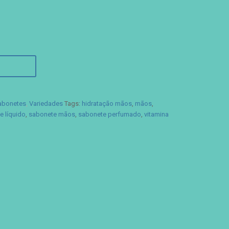
abonetes
,
Variedades
Tags:
hidratação mãos
,
mãos
,
e líquido
,
sabonete mãos
,
sabonete perfumado
,
vitamina