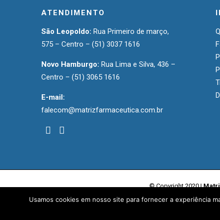
ATENDIMENTO
São Leopoldo:
Rua Primeiro de março,
575 – Centro –
(51) 3037 1616
F
P
Novo Hamburgo:
Rua Lima e Silva, 436 –
P
Centro –
(51) 3065 1616
T
D
E-mail:
falecom@matrizfarmaceutica.com.br
© Copyright 2020 |
Matr
Usamos cookies em nosso site para fornecer a experiência mai
0