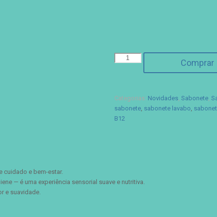
Sabonete
Comprar
Perfumado
Vitaminado
-
500
Categorias:
Novidades
,
Sabonete
,
S
ml
sabonete
,
sabonete lavabo
,
sabonet
quantidade
B12
 cuidado e bem-estar.
ne — é uma experiência sensorial suave e nutritiva.
r e suavidade.