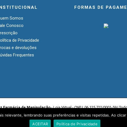
INSTITUCIONAL
FORMAS DE PAGAM
Quem Somos
ale Conosco
rescrição
olítica de Privacidade
rocas e devoluções
úvidas Frequentes
iz Farmácia de Manipulação
- Loja Virtual - CNPJ: 06.125.722/0001-59 | Tod
s relevante, lembrando suas preferências e visitas repetidas. Ao clicar
ACEITAR
Política de Privacidade