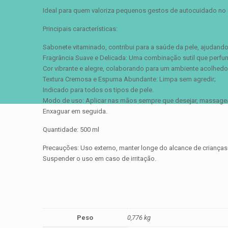
Ideal para quem valoriza pequenos gestos de autocuidado no d
Principais características:
Sabonete vitaminado, contribui para a saúde da pele, ajudand
Fragrância Suave e Delicada: Uma combinação sutil que perfu
Cor vibrante e alegre, colaborando para um ambiente acolhedor
Textura Cremosa e Espuma Abundante: Limpa sem agredir;
Indicado para todos os tipos de pele.
Modo de uso: Aplicar nas mãos sempre que desejar, massagea
Enxaguar em seguida.
Quantidade: 500 ml
Precauções: Uso externo, manter longe do alcance de crianças 
Suspender o uso em caso de irritação.
Peso
0,776 kg