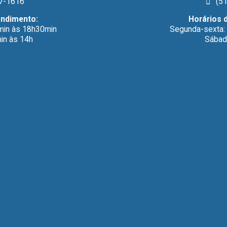
7-1616
(51
endimento:
Horários 
min às 18h30min
Segunda-sexta:
in às 14h
Sábad