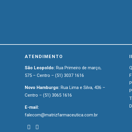
ATENDIMENTO
São Leopoldo:
Rua Primeiro de março,
575 – Centro –
(51) 3037 1616
F
P
Novo Hamburgo:
Rua Lima e Silva, 436 –
P
Centro –
(51) 3065 1616
T
D
E-mail:
falecom@matrizfarmaceutica.com.br