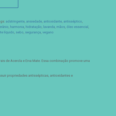
ags:
adstringente
,
ansiedade
,
antioxidante
,
antisséptico
,
erânio
,
harmonia
,
hidratação
,
lavanda
,
mãos
,
óleo essencial
,
e líquido
,
sebo
,
segurança
,
vegano
turais de Acerola e Erva Mate. Essa combinação promove uma
suir propriedades antissépticas, antioxidantes e