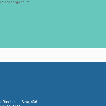
o e ao abrigo da luz.
:
Rua Lima e Silva, 436