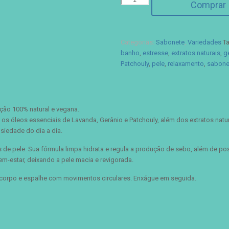
Comprar
Liquido
Saboaria
Botânica
-
Categorias:
Sabonete
,
Variedades
T
Lavanda,
banho
,
estresse
,
extratos naturais
,
g
gerânio
Patchouly
,
pele
,
relaxamento
,
sabonet
e
patchouly
quantidade
ção 100% natural e vegana.
 os óleos essenciais de Lavanda, Gerânio e Patchouly, além dos extratos na
siedade do dia a dia.
s de pele. Sua fórmula limpa hidrata e regula a produção de sebo, além de pos
m-estar, deixando a pele macia e revigorada.
corpo e espalhe com movimentos circulares. Enxágue em seguida.