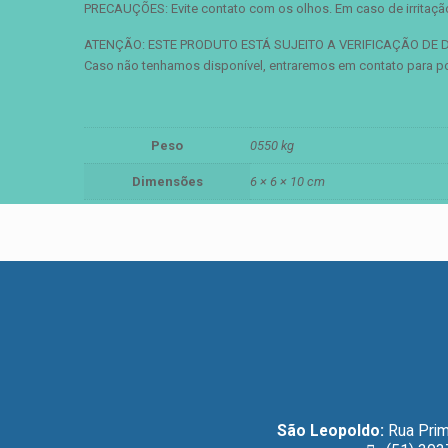
PRECAUÇÕES: Evite contato com os olhos. Em caso de irritação
ATENÇÃO: ESTE PRODUTO ESTÁ SUJEITO A VERIFICAÇÃO DE D
Caso não tenhamos disponível, entraremos em contato para pos
Peso
0550 kg
Dimensões
6 × 6 × 10 cm
São Leopoldo:
Rua Prim