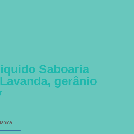
iquido Saboaria
 Lavanda, gerânio
y
tânica