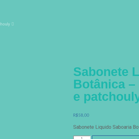
chouly
Sabonete L
Botânica –
e patchoul
R$
58,00
Sabonete Liquido Saboaria Bo
Sabonete