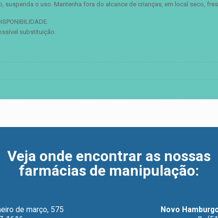
, suspenda o uso. Mantenha fora do alcance de crianças, em local seco, fresc
ISPONIBILIDADE.
sível substituição.
Veja onde encontrar as nossas
farmácias de manipulação
:
eiro de março, 575
Novo Hamburgo