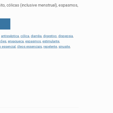
ito, cólicas (inclusive menstrual), espasmos,
,
antisséptica
,
cólica
,
diarréia
,
digestivo
,
dispepsia
,
ações
,
enxaqueca
,
espasmos
,
estimulante
,
o essencial
,
óleos essenciais
,
repelente
,
sinusite
,