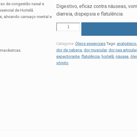
aso de congestão nasal e
Digestivo, eficaz contra náuseas, vom
sencial de Hortelã.
diarreia, dispepsia e flatulência.
s, aliviando cansaço mental e
Comprar
Categoria:
Óleos essenciais
Tags:
analgésico
dor de cabeça
,
dor muscular
,
dor nas articul
rmacêuticas.
expectorante
,
flatulência
,
hortelã
,
náusea
,
óle
vômito