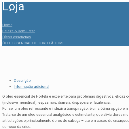
Loja
Home
Beleza & Bem-Estar
Óleos essenciais
ÓLEO ESSENCIAL DE HORTELÃ 10 ML
Descrição
Informação adicional
O óleo essencial de Hortelã é excelente para problemas digestivos, eficaz c
(inclusive menstrual), espasmos, diarreia, dispepsia e flatulência.
Por ser um óleo refrescante e induzir a transpiração, é uma ótima opção em 
Trata-se de um óleo essencial analgésico e estimulante, que alivia dores mu
articulações e principalmente dores de cabeça – até em casos de enxaquec
começo da crise.