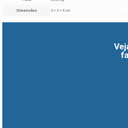
Dimensões
5 × 5 × 9 cm
Vej
f