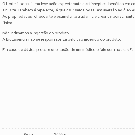
O Hortelã possui uma leve ação expectorante e antisséptica, benéfico em c
sinusite. Também é repelente, já que os insetos possuem aversão ao óleo es
As propriedades refrescante e estimulante ajudam a clarear os pensamento
físico.
Não indicamos a ingestão do produto.
A BioEssência não se responsabiliza pelo uso indevido do produto.
Em caso de dúvida procure orientação de um médico e fale com nossas Fa
Peso
0,055 kg