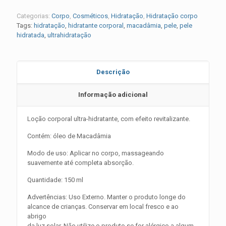
Categorias:
Corpo
,
Cosméticos
,
Hidratação
,
Hidratação corpo
Tags:
hidratação
,
hidratante corporal
,
macadâmia
,
pele
,
pele
hidratada
,
ultrahidratação
Descrição
Informação adicional
Loção corporal ultra-hidratante, com efeito revitalizante.
Contém: óleo de Macadâmia
Modo de uso: Aplicar no corpo, massageando
suavemente até completa absorção.
Quantidade: 150 ml
Advertências: Uso Externo. Manter o produto longe do
alcance de crianças. Conservar em local fresco e ao
abrigo
da luz solar. Não utilize o produto se for alérgico a algum