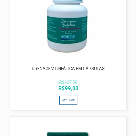
DRENAGEM LINFÁTICA EM CÁPSULAS
R$
127,50
O
O
R$
99,00
preço
preço
original
atual
COMPRAR
era:
é:
R$127,50.
R$99,00.