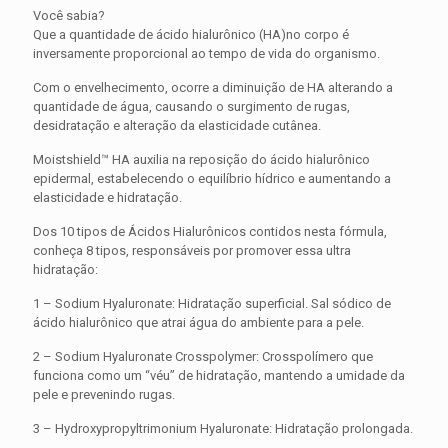
Você sabia?
Que a quantidade de ácido hialurônico (HA)no corpo é
inversamente proporcional ao tempo de vida do organismo.
Com o envelhecimento, ocorre a diminuição de HA alterando a
quantidade de água, causando o surgimento de rugas,
desidratação e alteração da elasticidade cutânea.
Moistshield™ HA auxilia na reposição do ácido hialurônico
epidermal, estabelecendo o equilíbrio hídrico e aumentando a
elasticidade e hidratação.
Dos 10 tipos de Ácidos Hialurônicos contidos nesta fórmula,
conheça 8 tipos, responsáveis por promover essa ultra
hidratação:
1 – Sodium Hyaluronate: Hidratação superficial. Sal sódico de
ácido hialurônico que atrai água do ambiente para a pele.
2 – Sodium Hyaluronate Crosspolymer: Crosspolímero que
funciona como um “véu” de hidratação, mantendo a umidade da
pele e prevenindo rugas.
3 – Hydroxypropyltrimonium Hyaluronate: Hidratação prolongada.