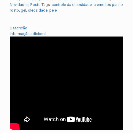
Novidades
,
Rosto
Tags:
controle da oleosidade
,
creme fps para o
rosto
,
gel
,
oleosidade
,
pele
Descrição
Informação adicional