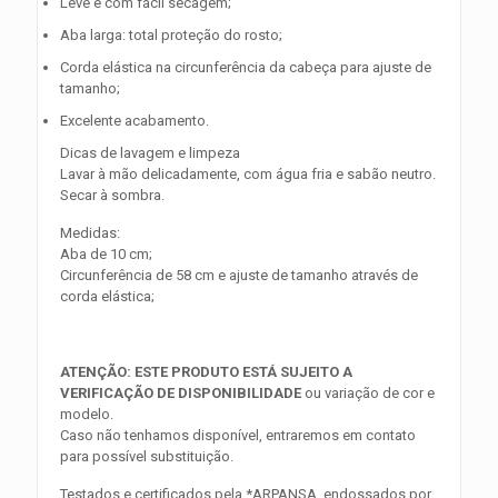
Leve e com fácil secagem;
Aba larga: total proteção do rosto;
Corda elástica na circunferência da cabeça para ajuste de
tamanho;
Excelente acabamento.
Dicas de lavagem e limpeza
Lavar à mão delicadamente, com água fria e sabão neutro.
Secar à sombra.
Medidas:
Aba de 10 cm;
Circunferência de 58 cm e ajuste de tamanho através de
corda elástica;
ATENÇÃO: ESTE PRODUTO ESTÁ SUJEITO A
VERIFICAÇÃO DE DISPONIBILIDADE
ou variação de cor e
modelo.
Caso não tenhamos disponível, entraremos em contato
para possível substituição.
Testados e certificados pela *ARPANSA, endossados por