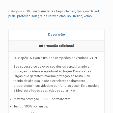
Categorias:
UV Line
,
Variedades
Tags:
chapéu
,
fps
,
guarda sol
,
praia
,
proteção solar
,
raios ultravioletas
,
sol
,
uv line
,
verão
Descrição
Informação adicional
O Chapéu Uv Lyon é um dos campeões de vendas UV.LINE!
Seu sucesso se deve ao seu design versátil aliado a
proteção uv é leve e agradável ao toque. Possui abas
largas que garantem máxima proteção ao rosto. Seu
tecido de alta qualidade e excelente acabamento
proporcionam suavidade e conforto ao vestir. Este modelo
é ideal para todas as atividades ao ar livre.
Máxima proteção FPU50+ permanente;
Tecido 100% poliamida;