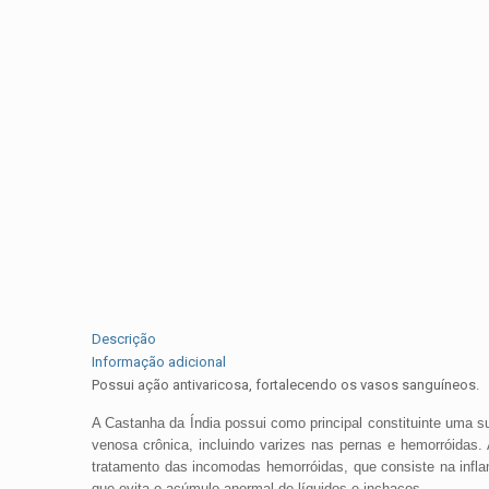
Descrição
Informação adicional
Possui ação antivaricosa, fortalecendo os vasos sanguíneos.
A Castanha da Índia possui como principal constituinte uma s
venosa crônica, incluindo varizes nas pernas e hemorróidas
tratamento das incomodas hemorróidas, que consiste na infl
que evita o acúmulo anormal de líquidos e inchaços.