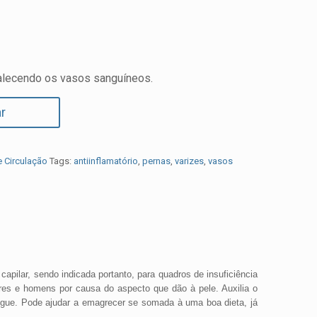
talecendo os vasos sanguíneos.
r
e Circulação
Tags:
antiinflamatório
,
pernas
,
varizes
,
vasos
pilar, sendo indicada portanto, para quadros de insuficiência
res e homens por causa do aspecto que dão à pele. Auxilia o
ngue. Pode ajudar a emagrecer se somada à uma boa dieta, já