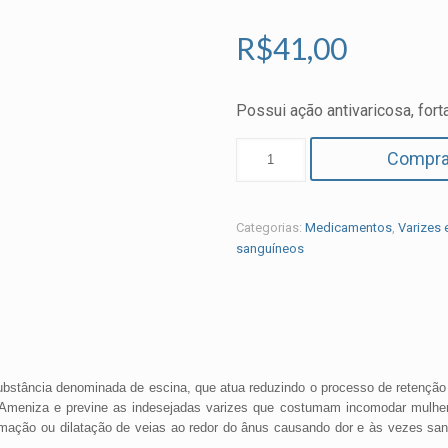
R$
41,00
Possui ação antivaricosa, for
Compra
Categorias:
Medicamentos
,
Varizes 
sanguíneos
ubstância denominada de escina, que atua reduzindo o processo de retenção ca
. Ameniza e previne as indesejadas varizes que costumam incomodar mulhe
amação ou dilatação de veias ao redor do ânus causando dor e às vezes sa