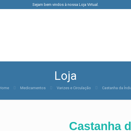
Sejam bem vindos à nossa Loja Virtual.
Loja
Home
Medicamentos
Varizes e Circulação
Castanha da Índi
Castanha d